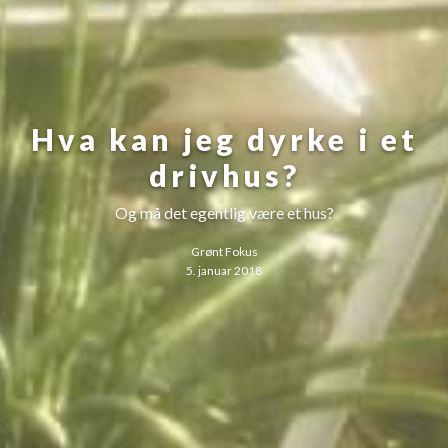
Hva kan jeg dyrke i et
drivhus?
Og må det egentlig være et hus?
Grønt Fokus
5. januar 2018